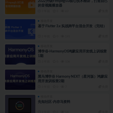
2022升级FFmpeg5.0核心技术精讲，打造自己
的音视频播放器
2 年前
0
62
免费
移动开发
基于 Flutter 3.x 实战跨平台混合开发（完结）
2 年前
0
191
免费
移动开发
博学谷-HarmonyOS鸿蒙应用开发线上训练营
1期
2 年前
0
106
免费
移动开发
黑马博学谷 Harmony NEXT（星河版）鸿蒙应
用开发训练营2期
2 年前
0
7
免费
移动开发
先知社区-内存马资料
2 年前
0
14
免费