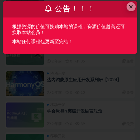
×
公告！！！
移动开发
万门大学-iOS开发零基础特训班
根据资源的价值可换购本站的课程，资源价值越高还可
2 年前
0
19
免费
换取本站会员！
本站任何课程包更新至完结！
移动开发
HarmonyOS实战开发系列课程
2 年前
0
35
免费
移动开发
达内鸿蒙原生应用开发系列班【2024】
2 年前
0
15
免费
移动开发
学会Kotlin 突破开发语言瓶颈
2 年前
0
39
免费
移动开发