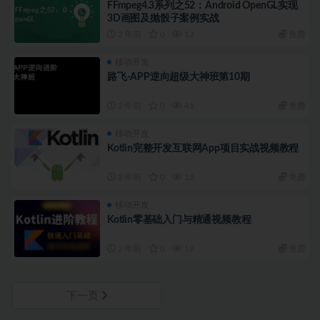
FFmpeg4.3系列之52：Android OpenGL实现
3D画图及抛骰子案例实战
2 年前
0
12
免费
移动开发
路飞-APP逆向超级大神班第10期
2 年前
0
41
免费
移动开发
Kotlin完整开发互联网App项目实战视频教程
2 年前
0
18
免费
移动开发
Kotlin零基础入门与精通视频教程
2 年前
0
19
免费
下一页