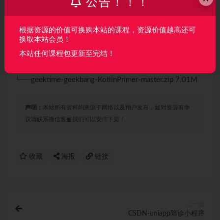
公告！！！
79.98M
├──46丨Kotlin 开发 Web 前端.mp4 159.57M
├──47丨Kotlin Native 开发.mp4 112.83M
根据资源的价值可换购本站的课程，资源价值越高还可
换取本站会员！
├──48丨创建 Kotlin Native 基础库.mp4 138.93M
├──49丨如何用 Kotlin 实现 Android MVP.mp4 165.96M
本站任何课程包更新至完结！
├──50丨Android MVP 的 Kotlin 代码.mp4 127.62M
└──geektime-geekbang-KotlinPrimer-master.zip 7.01M
声明：
本站所有资料均来源于网络以及用户发布，如对资源有争
议请联系微信客服我们可以安排下架！
收藏
海报
链接
上一篇
CSDN-uniapp陪诊小程序