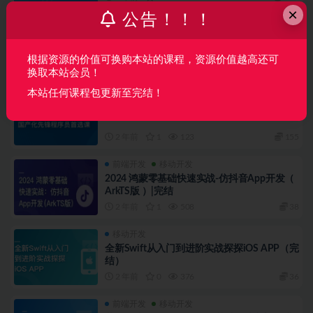
×
公告！！！
体系课
移动开发
新-Jetpack Compose：从上手到进阶再到高
手-百度云网盘资源分享
根据资源的价值可换购本站的课程，资源价值越高还可
2 年前
0
34
180
换取本站会员！
本站任何课程包更新至完结！
体系课
移动开发
鸿蒙NEXT应用开发工程师（视频+资料代码）
2 年前
1
123
155
前端开发
移动开发
2024 鸿蒙零基础快速实战-仿抖音App开发（
ArkTS版 ）|完结
2 年前
1
508
38
移动开发
全新Swift从入门到进阶实战探探iOS APP（完
结）
2 年前
0
376
36
前端开发
移动开发