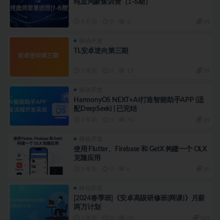
纯血鸿蒙集训营（1-6期）
9 月前
0
5
69
移动开发
TL安卓逆向第三期
1 年前
0
15
59
移动开发
HarmonyOS NEXT+AI打造智能助手APP (适
配DeepSeek) | 已完结
1 年前
0
76
39
移动开发
使用 Flutter、Firebase 和 GetX 构建一个 OLX
克隆应用
1 年前
0
6
30
移动开发
[2024春季班]《安卓高级研修班(网课)》月薪
两万计划
1 年前
0
69
129