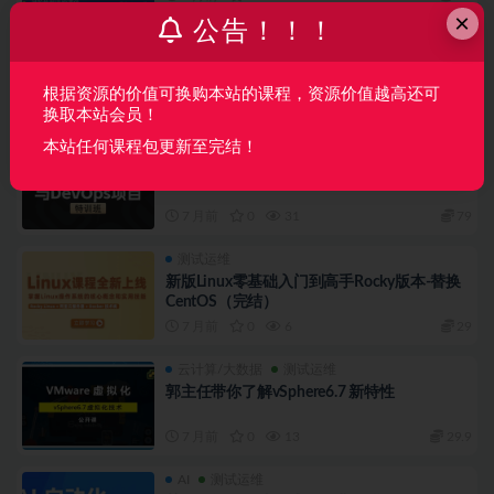
×
公告！！！
测试运维
平台迁移【全程班】DevOps运维自动化
根据资源的价值可换购本站的课程，资源价值越高还可
7 月前
0
21
79
换取本站会员！
本站任何课程包更新至完结！
测试运维
马哥-【全程班】DevOps运维自动化
7 月前
0
31
79
测试运维
新版Linux零基础入门到高手Rocky版本-替换
CentOS（完结）
7 月前
0
6
29
云计算/大数据
测试运维
郭主任带你了解vSphere6.7 新特性
7 月前
0
13
29.9
AI
测试运维