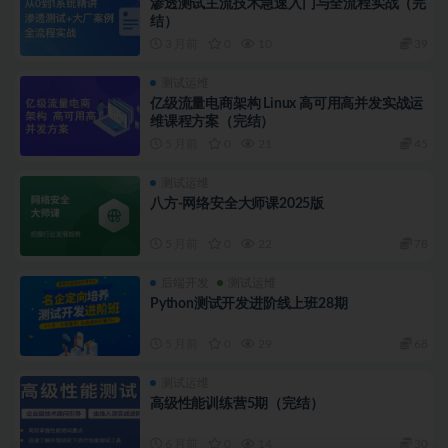
渗透测试主流技术急速入门与全流程实战（完
结）
3 月前
0
10
39
测试运维
亿级流量电商架构 Linux 高可用高并发实战运
维课程方案（完结）
5 月前
0
21
45
测试运维
八方-网络安全大师课2025版
5 月前
0
22
78
后端开发
测试运维
Python测试开发进阶线上班28期
5 月前
0
29
68
测试运维
高级性能训练营5期（完结）
6 月前
0
14
30