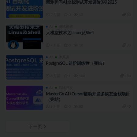
慧测但问AI全栈测试开发进阶3期2025
7 月前
0
12
30
AI
测试运维
大模型技术之Linux及Shell
7 月前
0
10
30
AI
体系课
PostgreSQL 进阶训练营（完结）
8 月前
1
100
180
AI
后端开发
MasterGo AI+Cursor辅助开发多模态全栈项目
（完结）
8 月前
0
85
45
下一页