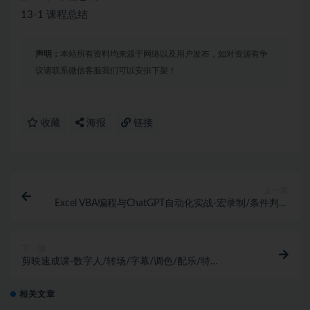
13-1 课程总结
声明：
本站所有资料均来源于网络以及用户发布，如对资源有争
议请联系微信客服我们可以安排下架！
收藏
海报
链接
上一篇
Excel VBA编程与ChatGPT自动化实战-宏录制/条件判断
（完结）
下一篇
剪映速成课-数字人/转场/字幕/调色/配乐/特
效/Vlog（完结）
相关文章