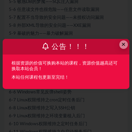
5-5 敏感DB的梦魇——SQL注入漏洞
5-6 任意读文件也很危险——任意文件读取漏洞
5-7 配置不当导致的安全问题——未授权访问漏洞
5-8 外部XML导致的安全问题——XXE漏洞
5-9 暴破的魅力——暴力破解漏洞
×
第6章 维持加固攻下的据点：后渗透之权限维持
公告！！！
6-1 拿下边界据点后要做什么——后渗透
6-2 Web权限维持之WebShell
根据资源的价值可换购本站的课程，资源价值越高还可
6-3 Web权限维持之内存马
换取本站会员！
6-4 什么是反弹shell？
本站任何课程包更新至完结！
6-5 Linux常见反弹shell姿势
6-6 Windows常见反弹shell姿势
6-7 Linux权限维持之cron定时任务后门
6-8 Linux权限维持之写入SSH公钥
6-9 Linux权限维持之环境变量植入后门
6-10 Windows权限维持之定时任务后门
6-11 Windows权限维持之自启动服务后门