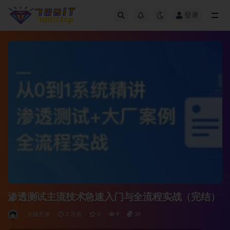
登录
全部
渗透测试主流技术急速入门与全流程实战（完结）
后端开发
3 月前
0
9
39