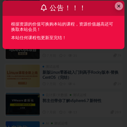
×
公告！！！
测试运维
平台迁移【全程班】DevOps运维自动化
根据资源的价值可换购本站的课程，资源价值越高还可
7 月前
0
21
79
换取本站会员！
本站任何课程包更新至完结！
测试运维
马哥-【全程班】DevOps运维自动化
7 月前
0
31
79
测试运维
新版Linux零基础入门到高手Rocky版本-替换
CentOS（完结）
7 月前
0
6
29
云计算/大数据
测试运维
郭主任带你了解vSphere6.7 新特性
7 月前
0
13
29.9
AI
测试运维