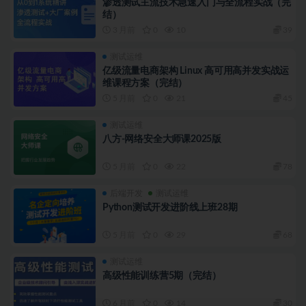
渗透测试主流技术急速入门与全流程实战（完
结）
3 月前
0
10
39
测试运维
亿级流量电商架构 Linux 高可用高并发实战运
维课程方案（完结）
5 月前
0
21
45
测试运维
八方-网络安全大师课2025版
5 月前
0
22
78
后端开发
测试运维
Python测试开发进阶线上班28期
5 月前
0
29
68
测试运维
高级性能训练营5期（完结）
6 月前
0
14
30