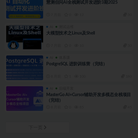
慧测但问AI全栈测试开发进阶3期2025
7 月前
0
12
30
AI
测试运维
大模型技术之Linux及Shell
7 月前
0
10
30
AI
体系课
PostgreSQL 进阶训练营（完结）
8 月前
1
100
180
AI
后端开发
MasterGo AI+Cursor辅助开发多模态全栈项目
（完结）
8 月前
0
85
45
下一页