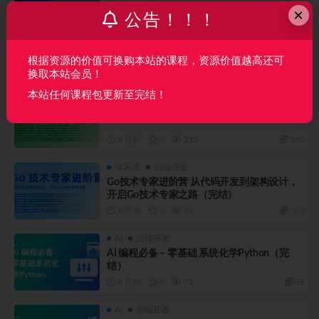
×
公告！！！
AI
后端开发
Python AI 数字化实战：从 Pandas 自动化到
DeepSeek “星逻系统”开发(完结)
根据资源的价值可换购本站的课程，资源价值越高还可
7 月前
0
12
40
换取本站会员！
本站任何课程包更新至完结！
AI
体系课
AI 工程化项目实战营（完结）
8 月前
0
212
160
体系课
后端开发
Go技术专家进阶营 从代码开发到架构设计，
开启Go技术专家之路（完结）
8 月前
0
69
180
AI
后端开发
AI 编程必备 – 零基础 系统化学Python（完
结）
8 月前
0
71
39
AI
后端开发