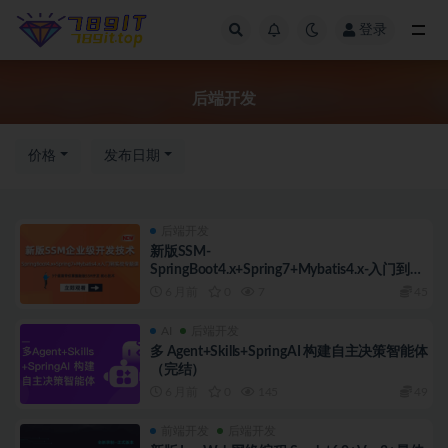
登录
后端开发
后端开发
价格
发布日期
后端开发
新版SSM-
SpringBoot4.x+Spring7+Mybatis4.x-入门到实
战专题课程（完结）
6 月前
0
7
45
AI
后端开发
多 Agent+Skills+SpringAI 构建自主决策智能体
（完结）
6 月前
0
145
49
前端开发
后端开发