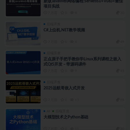
新版JavaWeb网络编程:Servlet6.0+Vue3+最佳
项目实战
7 月前
0
8
30
后端开发
C#上位机.NET教学视频
7 月前
0
4
49
后端开发
正点原子手把手教你学Linux系列课程之嵌入
式Qt5开发 – 带源码课件
7 月前
0
9
45
后端开发
2025远航哥嵌入式开发
7 月前
0
15
98
AI
后端开发
大模型技术之Python基础
7 月前
0
11
30