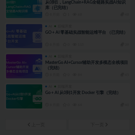
从0到1，LangChain+RAG全链路实战AI知识
库（已完结）
8 月前
1
68
48
AI
后端开发
GO + AI 零基础实战智能运维平台 （已完结）
8 月前
0
115
39
AI
后端开发
MasterGo AI+Cursor辅助开发多模态全栈项目
（完结）
8 月前
0
84
45
AI
后端开发
Go + AI 从0到1开发 Docker 引擎（完结）
8 月前
0
64
40
上一页
下一页