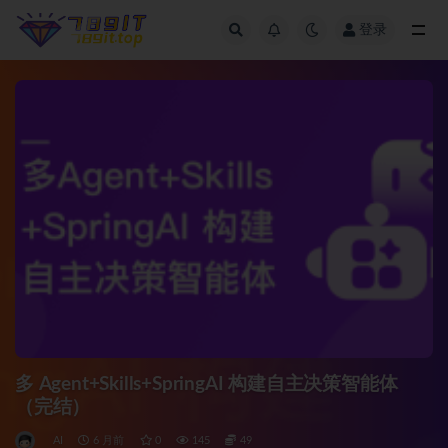
登录
全部
多 Agent+Skills+SpringAI 构建自主决策智能体
（完结）
AI
6 月前
0
145
49