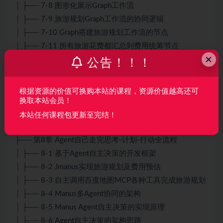
│ ├── 7-8 图形化展示Graph工作流
│ ├── 7-9 旅游规划Graph工作流的协同逻辑
│ ├── 7-10 Graph搭建旅游规划工作流的节点
│ ├── 7-11 所有旅游花费都汇总到费用统筹节点
×
│ ├── 7-12 费用统筹节点判断旅游花费是否超支
公告！！！
│ ├── 7-13 测试 ：Graph旅游规划工作流图形化展示
│ ├── 7-14 Graph节点和大模型互动并json输出
根据资源的价值可换购本站的课程，资源价值越高还可
│ ├── 7-15 测试 Graph多节点旅游规划及费用预估
换取本站会员！
│ └── 7-16 vs面试官入局高薪Ai应用领域 [图文]
本站任何课程包更新至完结！
│
├── 第8章 Agent自己走完思考-计划-行动全流程
│ ├── 8-1 基于Agent自主决策的开发框架
│ ├── 8-2 Jmanus实现旅游规划及费用预估
│ ├── 8-3 自主调用百度地图MCP各种工具完成旅游规划
│ ├── 8-4 Manus多Agent协同的架构
│ ├── 8-5 Manus Agent自主决策的实现原理
│ ├── 8-6 Agent自主决策的架构思路