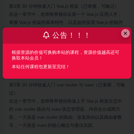
第3章 30 分钟快速入门 Vue.js 框架（已掌握，可略过）
在这一章节中，老师将带领你从第一个 Vue.js 应用入手，
掌握 Vue.js 框架的基本特性，以及如何实现 Vue.js 的组件
化，最后再来说说如何使用脚手架搭建 Vue.js 开发环境。
×
公告！！！
第4章 15 分钟快速搞定 mpvue 框架入门
在这一章节中，老师将带领你快速入门多端小程序框架
根据资源的价值可换购本站的课程，资源价值越高还可
mpvue。先来了解什么是 mpvue 框架，mpvue 与原生小程
换取本站会员！
序开发的对比，以及如何通过脚手架初始化 mpvue 项目，
本站任何课程包更新至完结！
最后讲解 mpvue 框架的原理与生命周期。
第5章 30 分钟快速入门 vue-router 与 vuex（已掌握，可略
过）
在这一章节中，老师将带领你快速上手 Vue.js 框架生态中
的 vue-router 路由与 vuex 状态管理器。内容会分成两方
面，一方面是 vue-router 的路由、嵌套路由以及路由参数
等，一方面是 vuex 的核心概念与最佳实践。