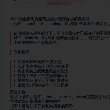
2023版全新高质量商业级
小程序
全栈项目实战
小程序、
vue3
、Uni、
nod
e
js
、
MySQL
全新300+技术
在前端越来越卷的当下，学习全栈技术已经变得刻不容缓。
APP、NodeJs、MySQL 最新全栈技术， 并最
小程序的跨平台落地能力。
你将获得：
1. 获得全栈全新300+技术点
4. 实现小程序12个典型业务场景
2. 具备真实上线商业级全栈能力
5. 打包生成多平台实现跨端应用
3. 掌握复杂项目设计和研发过程
6. 全程大白话学会每一个知识点
适合人群
想从 0 学习小程序、Vue3、NodeJs、Mysql 完整技术栈
学过前端还想进阶全栈的同学
想学习后端知识开发复杂项目的同学