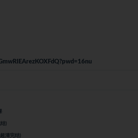
o2hGmwRIEArezKOXFdQ?pwd=16nu
课
结)
超清完结)