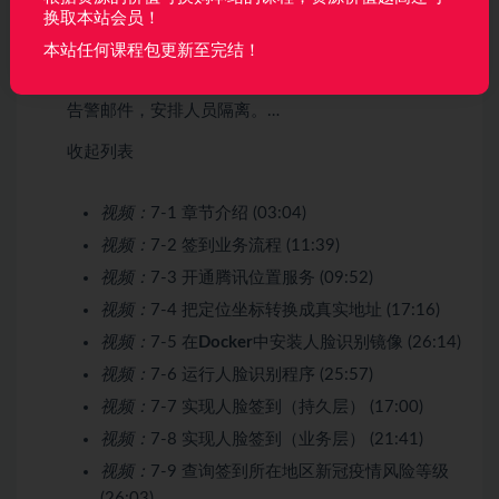
换取本站会员！
签到的时候根据人脸模型数据比对签到人是否是员工
本人，并且根据签到人所在GPS定位，智能判断该地区
本站任何课程包更新至完结！
的新冠疫情风险等级。如果是高风险地区就自动发送
告警邮件，安排人员隔离。…
收起列表
视频：
7-1 章节介绍 (03:04)
视频：
7-2 签到业务流程 (11:39)
视频：
7-3 开通腾讯位置服务 (09:52)
视频：
7-4 把定位坐标转换成真实地址 (17:16)
视频：
7-5 在
Docker
中安装人脸识别镜像 (26:14)
视频：
7-6 运行人脸识别程序 (25:57)
视频：
7-7 实现人脸签到（持久层） (17:00)
视频：
7-8 实现人脸签到（业务层） (21:41)
视频：
7-9 查询签到所在地区新冠疫情风险等级
(26:03)