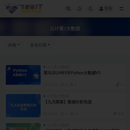
登录
云计算/大数据
云计算/大数据
价格
发布日期
云计算/大数据
黑马2024年9月Python大数据V5
2 年前
0
9
55
云计算/大数据
【九天菜菜】数据分析实战
3 年前
0
12
免费
云计算/大数据