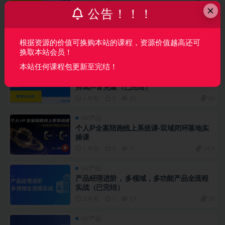
×
公告！！！
UI/产品
小产品独立变现实战（已完结）
根据资源的价值可换购本站的课程，资源价值越高还可
1 年前
1
31
89
换取本站会员！
本站任何课程包更新至完结！
UI/产品
AI数字人Sora可灵Runway即梦luma视频换脸
剪辑声音克隆（已完结）
1 年前
0
31
90
UI/产品
个人IP全案陪跑线上系统课-双域闭环落地实
操课
1 年前
0
7
29.9
UI/产品
产品经理进阶， 多领域，多功能产品全流程
实战（已完结）
2 年前
0
17
29
UI/产品