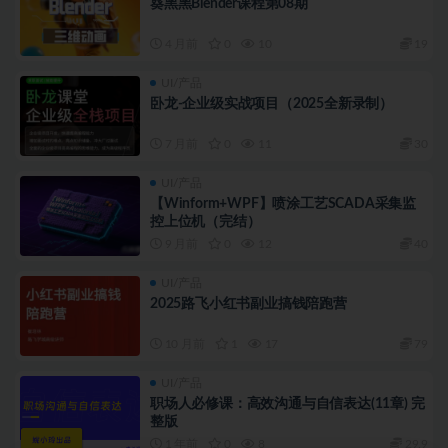
葵黑黑Blender课程第08期
4 月前
0
10
19
UI/产品
卧龙-企业级实战项目（2025全新录制）
7 月前
0
11
30
UI/产品
【Winform+WPF】喷涂工艺SCADA采集监
控上位机（完结）
9 月前
0
12
40
UI/产品
2025路飞小红书副业搞钱陪跑营
10 月前
1
17
79
UI/产品
职场人必修课：高效沟通与自信表达(11章) 完
整版
1 年前
0
8
29.9