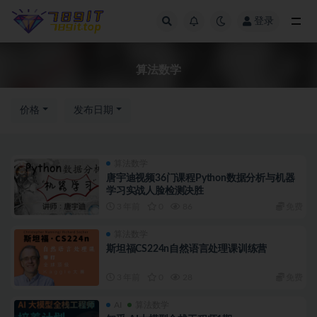
登录
算法数学
算法数学
价格
发布日期
算法数学
唐宇迪视频36门课程Python数据分析与机器
学习实战人脸检测决胜
3 年前
0
86
免费
算法数学
斯坦福CS224n自然语言处理课训练营
3 年前
0
28
免费
AI
算法数学