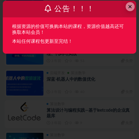
×
公告！！！
算法数学
彻底搞懂基于LOAM框架的3D激光SLAM: 源
码剖析到算法优化
根据资源的价值可换购本站的课程，资源价值越高还可
3 年前
0
46
免费
换取本站会员！
本站任何课程包更新至完结！
算法数学
透彻剖析室内、室外激光SLAM关键算法原
理、代码与实战
3 年前
0
53
免费
后端开发
算法数学
深蓝-机器人中的数值优化
3 年前
0
40
免费
算法数学
算法设计与编程实践—基于leetcode的企业真
题库
3 年前
0
9
免费
算法数学