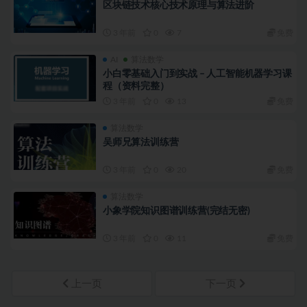
区块链技术核心技术原理与算法进阶
3 年前
0
7
免费
AI
算法数学
小白零基础入门到实战 – 人工智能机器学习课
程（资料完整）
3 年前
0
13
免费
算法数学
吴师兄算法训练营
3 年前
0
20
免费
算法数学
小象学院知识图谱训练营(完结无密)
3 年前
0
11
免费
上一页
下一页