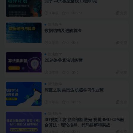
知乎-AI大模型全栈工程师1期
3 年前
0
261
免费
算法数学
数据结构及进阶算法
3 年前
0
8
免费
算法数学
2024洛谷算法训练营
3 年前
0
5
免费
算法数学
深度之眼 吴恩达 机器学习作业班
3 年前
0
36
免费
算法数学
3D视觉工坊 彻底剖析激光-视觉-IMU-GPS融
合算法：理论推导、代码讲解和实战
3 年前
0
51
免费