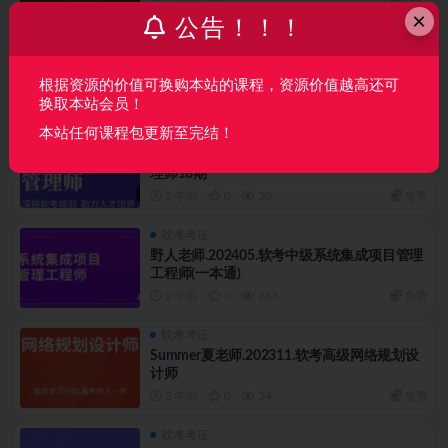
×
公告！！！
软考考证
王建平阿诺老师-2024系统规划与管理师
根据资源的价值可换购本站的课程，资源价值越高还可
2 年前
0
12
免费
换取本站会员！
本站任何课程包更新至完结！
软考考证
51CTO-薛大龙【软考高项】信息系统项目管
理师18期
2 年前
0
30
免费
软考考证
野人老师.202405.软考中级系统集成项目管理
工程师(一本通)
2 年前
0
263
免费
软考考证
Summer夏老师.202311.软考高级网络规划设
计师
2 年前
0
34
免费
软考考证