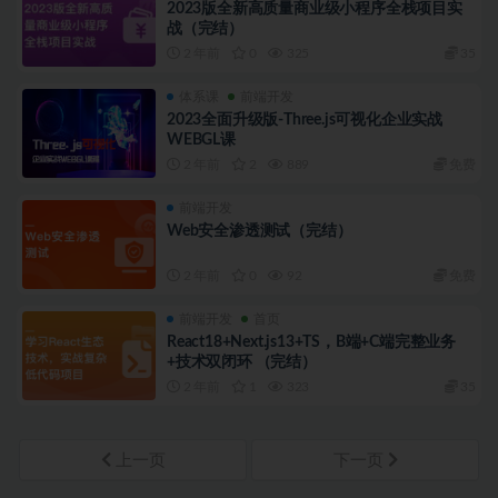
2023版全新高质量商业级小程序全栈项目实
战（完结）
2 年前
0
325
35
体系课
前端开发
2023全面升级版-Three.js可视化企业实战
WEBGL课
2 年前
2
889
免费
前端开发
Web安全渗透测试（完结）
2 年前
0
92
免费
前端开发
首页
React18+Next.js13+TS，B端+C端完整业务
+技术双闭环 （完结）
2 年前
1
323
35
上一页
下一页