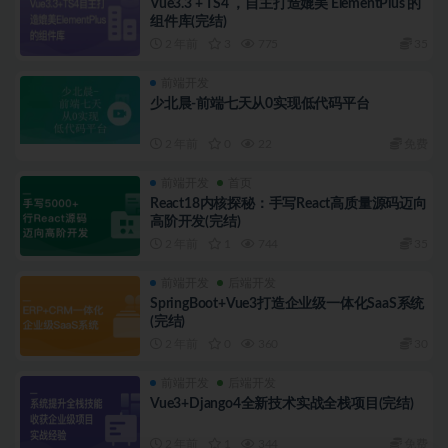
Vue3.3 + TS4 ，自主打造媲美 ElementPlus 的
组件库(完结)
2 年前
3
775
35
前端开发
少北晨-前端七天从0实现低代码平台
2 年前
0
22
免费
前端开发
首页
React18内核探秘：手写React高质量源码迈向
高阶开发(完结)
2 年前
1
744
35
前端开发
后端开发
SpringBoot+Vue3打造企业级一体化SaaS系统
(完结)
2 年前
0
360
30
前端开发
后端开发
Vue3+Django4全新技术实战全栈项目(完结)
2 年前
1
344
免费