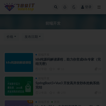
登录
前端开发
前端开发
价格
发布日期
前端开发
k8s纯源码解读课程，助力你变成k8s专家（完
结无密）
2 年前
0
11
39
前端开发
SpringBoot3+Vue3 开发高并发秒杀抢购系统-
完结
2 年前
0
272
55
前端开发
首页