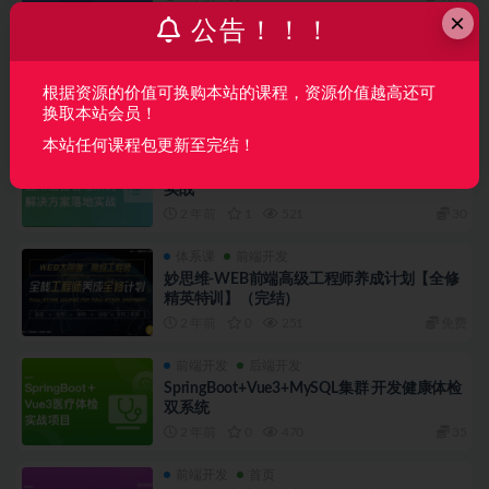
×
公告！！！
前端开发
首页
Vue3+Vite+Vant-UI 开发双端招聘APP（完
结）
根据资源的价值可换购本站的课程，资源价值越高还可
2 年前
1
361
免费
换取本站会员！
本站任何课程包更新至完结！
前端开发
首页
React18+TS 通用后台管理系统解决方案落地
实战
2 年前
1
521
30
体系课
前端开发
妙思维-WEB前端高级工程师养成计划【全修
精英特训】（完结）
2 年前
0
251
免费
前端开发
后端开发
SpringBoot+Vue3+MySQL集群 开发健康体检
双系统
2 年前
0
470
35
前端开发
首页