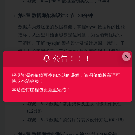
视频：
4-4 jmeter数据驱动实战二 (08:48)
第5章 数据库架构设计
3 节 | 24分钟
数据库为最底层的数据存储，掌握mysql数据库的性能
指标，从这里开始更容易定位问题，为性能调优缩小
了范围。了解mysql的架构设计及设计原因、原理。了
解主从的应用场景，了解mysql是如何实现主从复制
×
公告！！！
的。了解数据库的垂直、水平、模8等拆分设计方法。
…
根据资源的价值可换购本站的课程，资源价值越高还可
收起列表
换取本站会员！
本站任何课程包更新至完结！
视频：
5-1 数据库性能测试目的及范围 (02:46)
视频：
5-2 数据库常用架构及主从同步工作原理
(12:18)
视频：
5-3 数据库的分库分表的设计方法 (08:18)
第6章 数据库性能测试-mysql篇
12 节 | 106分钟