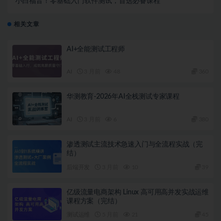
小白福音！零基础入门软件测试，首选必备课程
相关文章
AI+全能测试工程师
AI
3 月前
48
360
华测教育-2026年AI全栈测试专家课程
AI
3 月前
6
380
渗透测试主流技术急速入门与全流程实战（完
结）
后端开发
3 月前
10
39
亿级流量电商架构 Linux 高可用高并发实战运维
课程方案（完结）
测试运维
5 月前
21
45