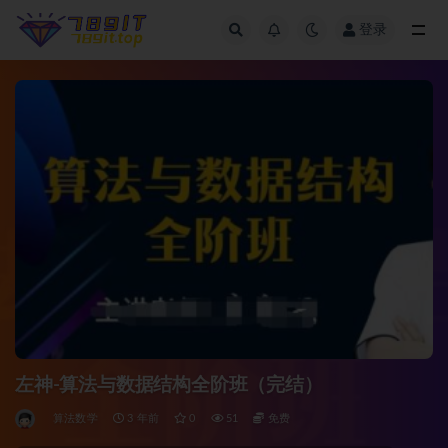
登录
全部
左神-算法与数据结构全阶班（完结）
算法数学
3 年前
0
51
免费