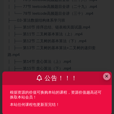
│ ├── 77节 leetcode高频题目全讲（二十九）.mp4
│ └── 78节 leetcode高频题目全讲（三十）.mp4
├── 03-算法数据结构体系学习班
│ ├── 第10节 排序总结、链表相关面试题.mp4
│ ├── 第11节 二叉树基本算法（上）.mp4
│ ├── 第12节 二叉树的基本算法（下）.mp4
│ ├── 第13节 二叉树的基本算法+二叉树的递归套
路.mp4
│ ├── 第14节 贪心算法（上）.mp4
│ ├── 第15节 贪心算法（下）.mp4
×
│ ├── 第16节 并查集及其相关题目.mp4
公告！！！
│ ├── 第17节 图.mp4
│ ├── 第18节 认识一些经典递归过程.mp4
根据资源的价值可换购本站的课程，资源价值越高还可
│ ├── 第19节 暴力递归到动态规划（一）.mp4
换取本站会员！
│ ├── 第1节 算法和数据结构路线、注意点与常见问
本站任何课程包更新至完结！
题.mp4