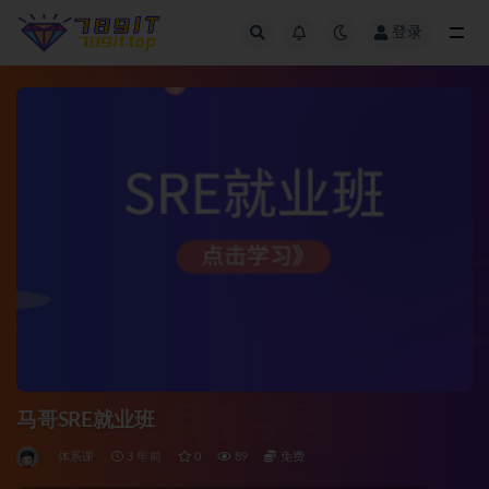
登录
全部
马哥SRE就业班
体系课
3 年前
0
89
免费