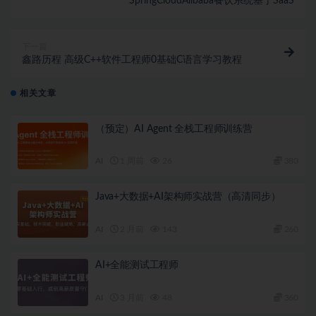
SpringCloudAlibaba餐饮系统基于SaaS
下一篇
鑫路历程 高级C++软件工程师0基础C语言学习教程
相关文章
（预定）AI Agent 全栈工程师训练营
AI
1 周前
26
380
Java+大数据+AI架构师实战营（高清同步）
AI
2 月前
143
260
AI+全能测试工程师
AI
3 月前
48
360