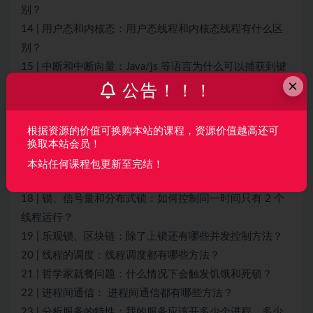
别？
14 | 用户态和内核态：用户态线程和内核态线程有什么区
别？
15 | 中断和中断向量：Java/js 等语言为什么可以捕获到键
×
盘输入？
公告！！！
16 | Win/Mac/Unix/Linux 的区别和联系：为什么 Debian
漏洞排名第一还这么多人用？
根据资源的价值可换购本站的课程，资源价值越高还可
加餐 | 练习题详解（三）
换取本站会员！
模块四： 进程和线程
本站任何课程包更新至完结！
17 | 进程和线程：进程的开销比线程大在了哪里？
18 | 锁、信号量和分布式锁：如何控制同一时间只有 2 个
线程运行？
19 | 乐观锁、区块链：除了上锁还有哪些并发控制方法？
20 | 线程的调度：线程调度都有哪些方法？
21 | 哲学家就餐问题：什么情况下会触发饥饿和死锁？
22 | 进程间通信： 进程间通信都有哪些方法？
23 | 分析服务的特性：我的服务应该开多少个进程、多少