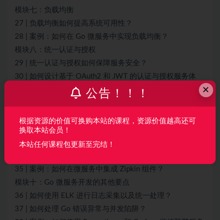
模块七：负载均衡
27 | 负载均衡如何提高系统可用性？
28 | 案例：如何在 Go 微服务中实现负载均衡？
模块八：统一认证与授权
29 | 统一认证与授权如何保障服务安全？
30 | 如何设计基于 OAuth2 和 JWT 的认证与授权服务体
×
系?
公告！！！
31 | 案例：如何自定义授权服务器？
32 | 案例：如何保证微服务实例资源安全？
根据资源的价值可换购本站的课程，资源价值越高还可
模块九：分布式链路追踪
换取本站会员！
33 | 如何追踪分布式系统调用链路的问题？
本站任何课程包更新至完结！
34 | OpenTracing 规范介绍与分布式链路追踪组件选型
35 | 案例：如何在微服务中集成 Zipkin 组件？
模块十：Go 微服务开发的其他要点
36 | 如何使用 ELK 进行日志采集以及统一处理？
37 | 如何处理 Go 错误异常与并发陷阱？