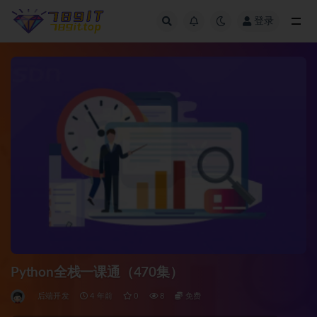
登录
全部
Python全栈一课通（470集）
后端开发
4 年前
0
8
免费