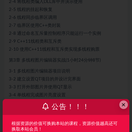
2-4 将线程类编入DLL库中并演示使用
2-5 线程的挂起和恢复
2-6 线程同步临界区调用
2-7 临界区使用C++类封装
2-8 通过命名互斥量控制程序只能运行一个实例
2-9 C++11线程类和互斥类
2-10 使用C++11线程和互斥类实现多线程购票
第3章 多线程图片编辑器实战(1小时24分钟8节)
3-1 多线程图片编辑器项目说明
3-2 建立设置QT项目的并设计完界面
3-3 打开外部图片并使用QT显示
3-4 单线程完成图片亮度设置
×
3-5 创建图片处理线程
公告！！！
3-6 开启多线程完成亮度设置
3-7 控制滑动条显示图片处理进度
根据资源的价值可换购本站的课程，资源价值越高还可
3-8 显示图片多线程亮度设置所耗费的时间
换取本站会员！