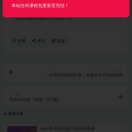
本站任何课程包更新至完结！
声明：
本站所有资料均来源于网络以及用户发布，如对资源有争
议请联系微信客服我们可以安排下架！
收藏
海报
链接
上一篇
全新AI动画创作课，掌握未来式动画流程
下一篇
Python全栈一课通（470集）
相关文章
Java AI 高级全能工程师体系课