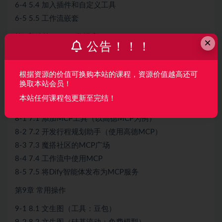
6-4 5.4 加入插件和自定义工具
6-5 5.5 工作流嵌套
第7章 查询MySQL数据库
×
公告！！！
7-1 6.1 自然语言转SQL
7-2 6.2 执行SQL
根据资源的价值可换购本站的课程，资源价值越高还可
7-3 6.3 查询数据生成可视化图表
换取本站会员！
本站任何课程包更新至完结！
第8章 MCP工具
8-1 7.1 添加MCP工具（以高德MCP为例）
8-2 7.2 开发行程规划助手（使用高德MCP）
8-3 7.3 魔搭社区的MCP广场
8-4 7.4 工作流中使用MCP
8-5 7.5 将Dify智能体发布为MCP服务
第9章 常用操作
9-1 8.1 文生图（工具：豆包）