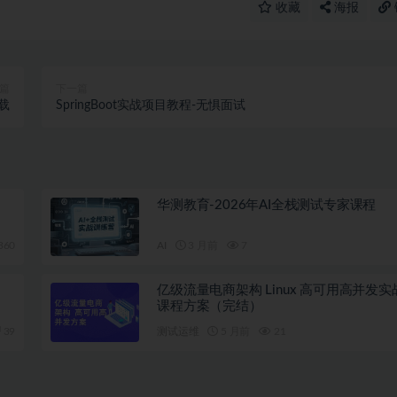
收藏
海报
篇
下一篇
下载
SpringBoot实战项目教程-无惧面试
华测教育-2026年AI全栈测试专家课程
360
AI
3 月前
7
亿级流量电商架构 Linux 高可用高并发
课程方案（完结）
39
测试运维
5 月前
21