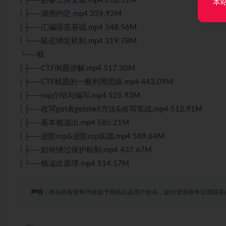
| ├──必备工具安装.mp4 618.31M
本
| ├──调用约定.mp4 339.92M
| ├──汇编语言基础.mp4 348.56M
| └──延迟绑定机制.mp4 319.78M
└──栈
| ├──CTF例题讲解.mp4 517.30M
| ├──CTF栈题的一般利用思路.mp4 443.09M
| ├──rop介绍与编写.mp4 525.93M
| ├──改写got表getshell方法&改写实战.mp4 512.91M
| ├──基本栈溢出.mp4 585.21M
| ├──进阶rop&进阶rop实战.mp4 589.64M
| ├──如何绕过保护机制.mp4 437.67M
| └──栈溢出原理.mp4 514.17M
声明：
本站所有资料均来源于网络以及用户发布，如对资源有争议请联系