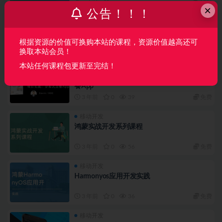
×
公告！！！
移动开发
2023年 达内嵌入式开发
根据资源的价值可换购本站的课程，资源价值越高还可
2 年前
0
62
免费
换取本站会员！
本站任何课程包更新至完结！
移动开发
鸿蒙HarmonyOS分布式项目实战：分布式点
餐App
3 年前
0
39
免费
移动开发
鸿蒙实战开发系列课程
3 年前
0
56
免费
移动开发
Harmonyos应用开发实践
3 年前
0
36
免费
移动开发