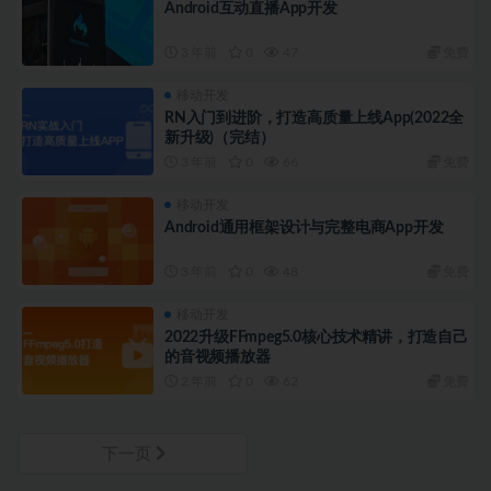
Android互动直播App开发
3 年前
0
47
免费
移动开发
RN入门到进阶，打造高质量上线App(2022全
新升级)（完结）
3 年前
0
66
免费
移动开发
Android通用框架设计与完整电商App开发
3 年前
0
48
免费
移动开发
2022升级FFmpeg5.0核心技术精讲，打造自己
的音视频播放器
2 年前
0
62
免费
下一页