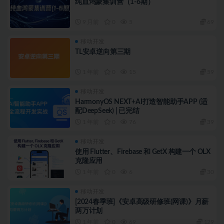
纯血鸿蒙集训营（1-6期）
9 月前
0
5
69
移动开发
TL安卓逆向第三期
1 年前
0
15
59
移动开发
HarmonyOS NEXT+AI打造智能助手APP (适
配DeepSeek) | 已完结
1 年前
0
76
39
移动开发
使用 Flutter、Firebase 和 GetX 构建一个 OLX
克隆应用
1 年前
0
6
30
移动开发
[2024春季班]《安卓高级研修班(网课)》月薪
两万计划
1 年前
0
69
129