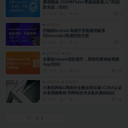
慕课甄选-2024年Flutter零基础极速入门到进
阶实战（完结）
2 年前
0
845
48
移动开发
扔物线Android 高级开发瓶颈突破系
列|hencoder|高清完结无密
2 年前
0
11
98
移动开发
首页
全新版Jetpack进阶提升，系统性落地短视频
App(完结）
2 年前
0
394
免费
移动开发
软考考证
计算机网络&网络安全最佳导论课+CCNA认证
全套视频教程 学网络技术必备的基础知识
2 年前
0
2
免费
下一页