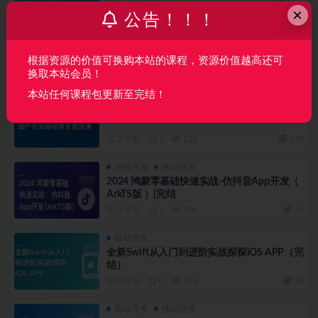
×
公告！！！
体系课
移动开发
新-Jetpack Compose：从上手到进阶再到高
手-百度云网盘资源分享
根据资源的价值可换购本站的课程，资源价值越高还可
2 年前
0
35
180
换取本站会员！
本站任何课程包更新至完结！
体系课
移动开发
鸿蒙NEXT应用开发工程师（视频+资料代码）
2 年前
1
123
155
前端开发
移动开发
2024 鸿蒙零基础快速实战-仿抖音App开发（
ArkTS版 ）|完结
2 年前
1
508
38
移动开发
全新Swift从入门到进阶实战探探iOS APP（完
结）
2 年前
0
376
36
前端开发
移动开发