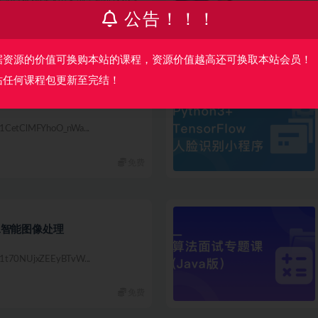
公告！！！
免费
据资源的价值可换购本站的课程，资源价值越高还可换取本站会员！
站任何课程包更新至完结！
 应用实践|完结
1CetClMFYhoO_nWa...
免费
门人工智能图像处理
1t70NUjxZEEyBTvW...
免费