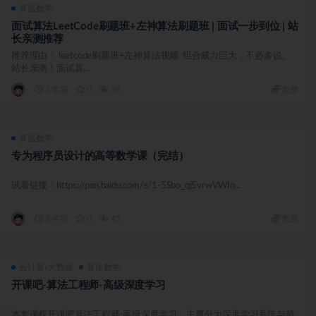
算法数学
面试算法LeetCode刷题班+左神算法刷题班 | 面试一步到位 | 站
长亲测推荐
推荐理由： leetcode刷题班+左神算法视频 组合威力巨大，不必多说。
站长亲测！面试算...
3 年前
0
38
免费
算法数学
专为程序员设计的高等数学课（完结）
试看链接：https://pan.baidu.com/s/1-5Sbo_qj5vrwVWIn...
3 年前
0
45
免费
云计算/大数据
算法数学
开课吧-算法工程师-高级深度学习
本套课程开课吧算法工程师-高级深度学习，主要分为深度学习系统与前