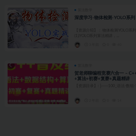
算法数学
深度学习-物体检测-YOLO系列
【资源介绍】： 物体检测YOLO系
(1),YOLO系列算法精讲，...
3 年前
0
40
算法数学
贺老师聊编程竞赛六合一 – C
+算法+初赛+复赛+真题精讲
【资源目录】: ├──100_语法-数组-字符串
2 年前
0
14