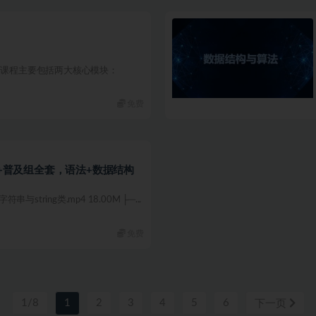
列课程主要包括两大核心模块：
免费
++普及组全套，语法+数据结构
与string类.mp4 18.00M ├─...
免费
1/8
1
2
3
4
5
6
下一页