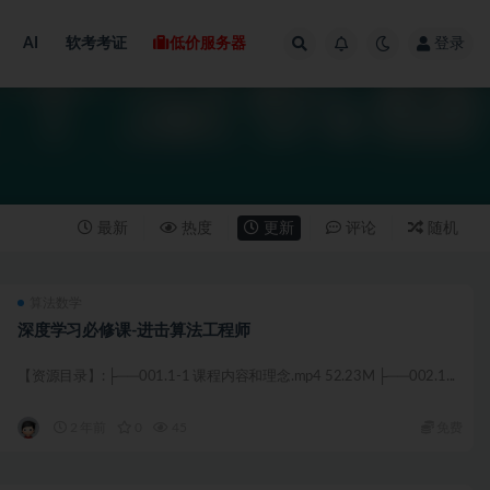
AI
软考考证
低价服务器
登录
最新
热度
更新
评论
随机
算法数学
深度学习必修课-进击算法工程师
【资源目录】: ├──001.1-1 课程内容和理念.mp4 52.23M ├──002.1...
2 年前
0
45
免费