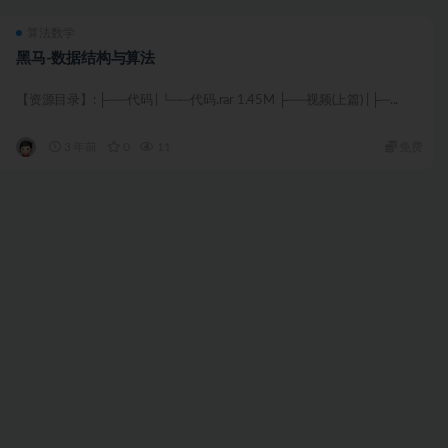
算法数学
黑马-数据结构与算法
【资源目录】: ├──代码 | └──代码.rar 1.45M ├──视频(上篇) | ├─...
3 年前
0
11
免费