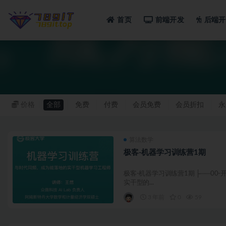
首页
前端开发
后端开
算法
价格
全部
免费
付费
会员免费
会员折扣
永
算法数学
极客-机器学习训练营1期
极客-机器学习训练营1期 ├──00-开
实干型的...
3 年前
0
59