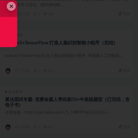
×
沿、深度学习理论、循环神经网...
3 年前
0
68
免费
算法数学
Python3+TensorFlow 打造人脸识别智能小程序（完结）
python3+TensorFlow 打造人脸识别智能小程序 伴随着人工智能技...
3 年前
1
61
免费
算法数学
算法面试专题–竞赛命题人带你刷70+中高级题型（已完结，含
电子书）
试看链接：https://pan.baidu.com/s/1_5WRTPfuG5cOy1Ce...
3 年前
0
45
免费