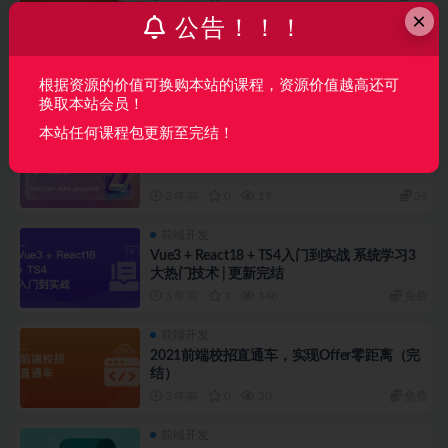
×
公告！！！
前端开发
后端开发
【云原生全栈开发】基于Go和Vue的K8s多集
群管理自动化运维平台
根据资源的价值可换购本站的课程，资源价值越高还可
3 年前
0
23
免费
换取本站会员！
本站任何课程包更新至完结！
前端开发
零基础吃透微信小程序
2 年前
0
19
39
前端开发
Vue3 + React18 + TS4入门到实战 系统学习3
大热门技术 | 更新完结
3 年前
1
148
免费
前端开发
2021前端校招直通车，实现Offer零距离（完
结）
3 年前
0
30
免费
前端开发