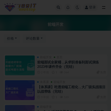
登录
前端开发
前端开发
价格
评论数量
前端开发
首页
前端面试全家桶，从求职准备到面试演练
2023年课件齐全（完结）
2 年前
1
364
免费
体系课
前端开发
【体系课】吃透前端工程化，大厂级实战项目
以战带练（完结）
3 年前
1
165
免费
前端开发