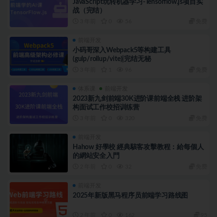
JavaScript玩转机器学习-Tensorflow.js项目实
战（完结）
3 年前
0
56
免费
前端开发
小码哥深入Webpack5等构建工具
(gulp/rollup/vite)|完结无秘
3 年前
1
96
免费
体系课
前端开发
2023新九剑前端30K进阶课前端全栈 进阶架
构面试工作校招训练营
3 年前
0
320
免费
前端开发
Hahow 好學校 經典駭客攻擊教程：給每個人
的網站安全入門
2 年前
0
32
免费
前端开发
2025年新版黑马程序员前端学习路线图
2 年前
0
162
95