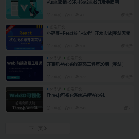
Vue全家桶+SSR+Koa2全栈开发美团网
3 年前
0
41
免费
前端开发
小码哥—React核心技术与开发实战|完结无秘
3 年前
0
110
免费
体系课
前端开发
开课吧-Web前端高级工程师20期（完结）
3 年前
0
133
免费
体系课
前端开发
Three.js可视化系统课程WebGL
2 年前
0
542
79
下一页