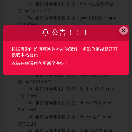
├──53–接口自动化项目实战：Allure生成测试报
告.mp4 673.40M
├──54–接口自动化项目实战：yaml用例设计.mp4
386.88M
×
公告！！！
├──55–接口自动化项目实战：Pytest结合Yaml使
用.mp4 482.28M
├──56–接口自动化项目实战：mock原理.mp4
根据资源的价值可换购本站的课程，资源价值越高还可
340.95M
换取本站会员！
├──57–接口自动化项目实战：mock技术实战.mp4
本站任何课程包更新至完结！
503.10M
├──58–接口自动化项目实战：编码处理与装饰
器.mp4 321.28M
├──59–接口自动化项目实战：项目log技术.mp4
710.76M
├──60–接口自动化项目实战：docker初识.mp4
330.75M
├──61–接口自动化项目实战：docker操作.mp4
373.31M
├──62–接口自动化项目实战：Jenkins初识.mp4