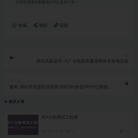
议请联系微信客服我们可以安排下架！
收藏
海报
链接
上一篇
测试高薪必学-大厂全链路质量保障体系落地实战
下一篇
极客-测试开发进阶训练营|2022年|价值4999元|重磅首
发|完结无密
相关文章
AI+全能测试工程师
AI
3 月前
47
360