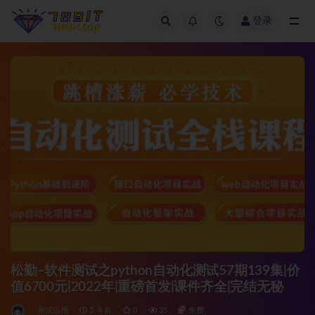
登录
全部
松勤–软件测试之python自动化测试57期139集|价
值6700元|2022年|重磅首发|课件齐全|完结无秘
测试运维
3 年前
0
35
免费