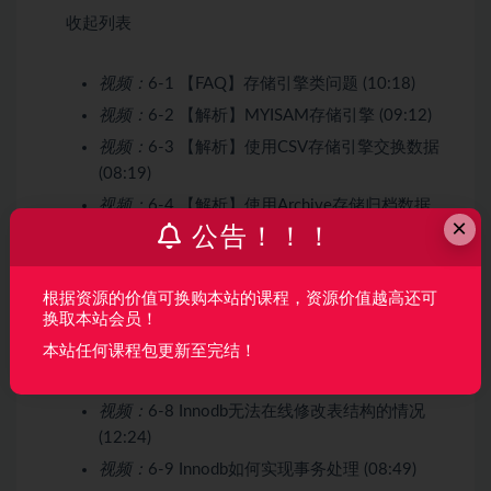
收起列表
视频：
6-1 【FAQ】存储引擎类问题 (10:18)
视频：
6-2 【解析】MYISAM存储引擎 (09:12)
视频：
6-3 【解析】使用CSV存储引擎交换数据
(08:19)
视频：
6-4 【解析】使用Archive存储归档数据
×
(07:22)
公告！！！
视频：
6-5 【解析】Memory存储引擎 (03:47)
视频：
6-6 【解析】Innodb存储引擎的特点
根据资源的价值可换购本站的课程，资源价值越高还可
换取本站会员！
(05:06)
本站任何课程包更新至完结！
视频：
6-7 【解析】MySQl 集群NDB存储引擎
(05:42)
视频：
6-8 Innodb无法在线修改表结构的情况
(12:24)
视频：
6-9 Innodb如何实现事务处理 (08:49)