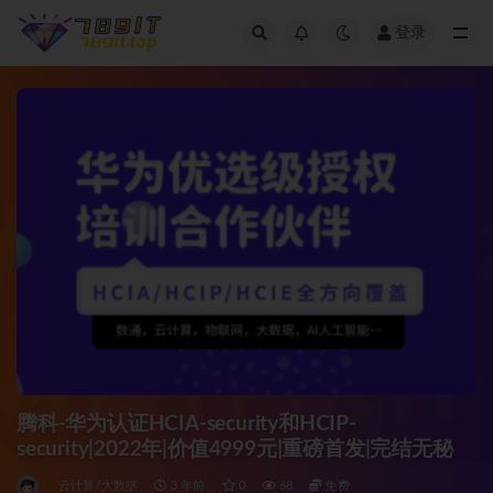
登录
全部
腾科-华为认证HCIA-security和HCIP-
security|2022年|价值4999元|重磅首发|完结无秘
云计算/大数据
3 年前
0
68
免费