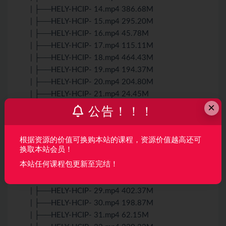
| ├──HELY-HCIP- 14.mp4 386.68M
| ├──HELY-HCIP- 15.mp4 295.20M
| ├──HELY-HCIP- 16.mp4 45.78M
| ├──HELY-HCIP- 17.mp4 115.11M
| ├──HELY-HCIP- 18.mp4 464.43M
| ├──HELY-HCIP- 19.mp4 194.37M
| ├──HELY-HCIP- 20.mp4 204.80M
| ├──HELY-HCIP- 21.mp4 24.45M
×
| ├──HELY-HCIP- 22.mp4 186.45M
公告！！！
| ├──HELY-HCIP- 23.mp4 66.11M
| ├──HELY-HCIP- 24.mp4 144.27M
根据资源的价值可换购本站的课程，资源价值越高还可
| ├──HELY-HCIP- 25.mp4 27.72M
换取本站会员！
| ├──HELY-HCIP- 26.mp4 132.90M
本站任何课程包更新至完结！
| ├──HELY-HCIP- 27.mp4 11.17M
| ├──HELY-HCIP- 28.mp4 206.95M
| ├──HELY-HCIP- 29.mp4 402.37M
| ├──HELY-HCIP- 30.mp4 198.87M
| ├──HELY-HCIP- 31.mp4 62.15M