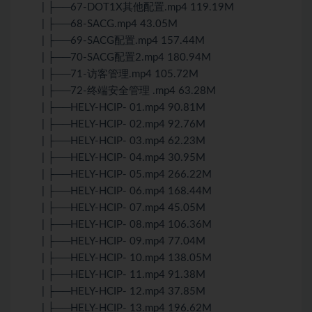
| ├──67-DOT1X其他配置.mp4 119.19M
| ├──68-SACG.mp4 43.05M
| ├──69-SACG配置.mp4 157.44M
| ├──70-SACG配置2.mp4 180.94M
| ├──71-访客管理.mp4 105.72M
| ├──72-终端安全管理 .mp4 63.28M
| ├──HELY-HCIP- 01.mp4 90.81M
| ├──HELY-HCIP- 02.mp4 92.76M
| ├──HELY-HCIP- 03.mp4 62.23M
| ├──HELY-HCIP- 04.mp4 30.95M
| ├──HELY-HCIP- 05.mp4 266.22M
| ├──HELY-HCIP- 06.mp4 168.44M
| ├──HELY-HCIP- 07.mp4 45.05M
| ├──HELY-HCIP- 08.mp4 106.36M
| ├──HELY-HCIP- 09.mp4 77.04M
| ├──HELY-HCIP- 10.mp4 138.05M
| ├──HELY-HCIP- 11.mp4 91.38M
| ├──HELY-HCIP- 12.mp4 37.85M
| ├──HELY-HCIP- 13.mp4 196.62M