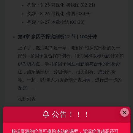
视频：
3-25 可视化-折线图 (02:21)
视频：
3-26 可视化-饼图 (03:09)
视频：
3-27 本章小结 (03:38)
第4章 多因子探究剖析
12 节 | 100分钟
上了手，然后呢？这一章，咱们介绍探究剖析的另一
部分—多因子复合探究剖析。咱们同样以根底的计算知
识为切入点，学习多因子间互相影响与合作的剖析办
法，如穿插剖析、分组剖析、相关剖析、成分剖析
等。一起，以HR人力资源剖析表为例，进行进一步的
探究。…
收起列表
×
公告！！！
视频：
4-1 假设查验 (08:05)
视频：
4-2 卡方查验 (02:21)
根据资源的价值可换购本站的课程，资源价值越高还可
视频：
4-3 方差查验 (03:43)