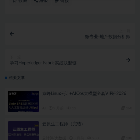
收藏
海报
链接
上一篇
微专业-地产数据分析师
下一篇
学习Hyperledger Fabric实战联盟链
相关文章
京峰Linux云计+AIOps大模型全套VIP班2026
AI
2 月前
12
160
云原生工程师（完结）
云计算/大数据
3 月前
230
180