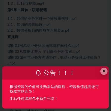
1.3：从1到2视频.mp4
第9章：延伸：职场秘籍
1.1：如何给业务方讲一个好故事视频.mp4
2.1：知识的游牧民族.mp4
2.2：数据分析师的终身学习规划.mp4
直播课
课时01网易商业分析师面试都在面什么.mp4
课时02从数据比赛入i了到商业分析实践.mp4
课时03如何与业务方沟通协作，驱动业务提升工作价值？
.mp4
课时04数据如何驱动用户增长：概念简述+关键环节剖
×
公告！！！
析.mp4
根据资源的价值可换购本站的课程，资源价值越高还可
声明：
本站所有资料均来源于网络以及用户发布，如对资源有争
换取本站会员！
议请联系微信客服我们可以安排下架！
本站任何课程包更新至完结！