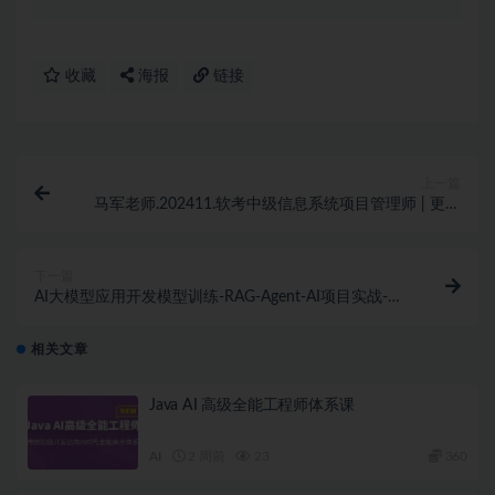
收藏
海报
链接
上一篇
马军老师.202411.软考中级信息系统项目管理师 | 更新
中
下一篇
AI大模型应用开发​模型训练-RAG-Agent-AI项目实战-行
业落地课
相关文章
Java AI 高级全能工程师体系课
AI
2 周前
23
360