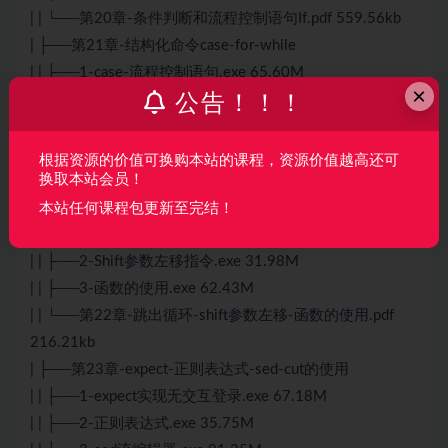
| | └──第20章-条件判断和流程控制语句If.pdf 559.56kb
| ├──第21章-结构化命令case-for-while
| | ├──1-case-流程控制语句.exe 65.60M
×
公告！！！
| | ├──2-循环语句.exe 82.18M
| | ├──3-while循环语句和循环嵌套.exe 59.61M
| | ├──4-实战-3个shell脚本实战.exe 37.45M
根据资源的价值可换购本站的课程，资源价值越高还可
换取本站会员！
| | └──第21章-结构化命令case-for-while.pdf 303.41kb
| ├──第22章-跳出循环-shift参数左移-函数的使用
本站任何课程包更新至完结！
| | ├──1-跳出循环.exe 93.62M
| | ├──2-Shift参数左移指令.exe 31.98M
| | ├──3-函数的使用.exe 62.43M
| | └──第22章-跳出循环-shift参数左移-函数的使用.pdf
216.21kb
| ├──第23章-expect-正则表达式-sed-cut的使用
| | ├──1-expect实现无交互登录.exe 67.18M
| | ├──2-正则表达式.exe 35.75M