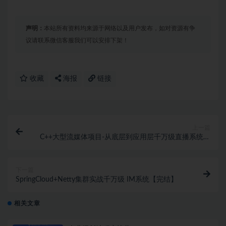
声明：
本站所有资料均来源于网络以及用户发布，如对资源有争
议请联系微信客服我们可以安排下架！
收藏
海报
链接
上一篇
C++大型流媒体项目-从底层到应用层千万级直播系统实
战（完结）
下一篇
SpringCloud+Netty集群实战千万级 IM系统【完结】
相关文章