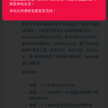
换取本站会员！
第7章 【手写篇 – 第四步】客户端SDK设计与
本站任何课程包更新至完结！
实战
19 节 | 286分钟
本章节主要讲解如何基于Netty设计一款客户端的
sdk组件，方便使用者通过rpc请求能够访问
nameserver和broker节点。章节内部会涉及到大
量的代码实践部分，涉及知识点有：基于Netty封
装RPC通讯工具、异步队列、事件总线、安全认
证、多/单线程场景下的数据消费处理，broker端
接入适配等。…
收起列表
视频：
7-1 本章介绍 (02:32)
视频：
7-2 如何设计一款消息队列的客户端
SDK (06:24)
视频：
7-3 Netty异步转同步的功能封装