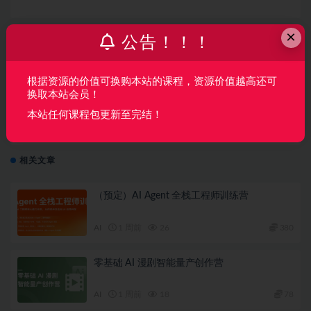
×
公告！！！
上一篇
2024年软考高级系统架构设计师
根据资源的价值可换购本站的课程，资源价值越高还可
换取本站会员！
本站任何课程包更新至完结！
下一篇
深度之眼 – 全球AI大赛年度会员课程合集
相关文章
（预定）AI Agent 全栈工程师训练营
AI
1 周前
26
380
零基础 AI 漫剧智能量产创作营
AI
1 周前
18
78