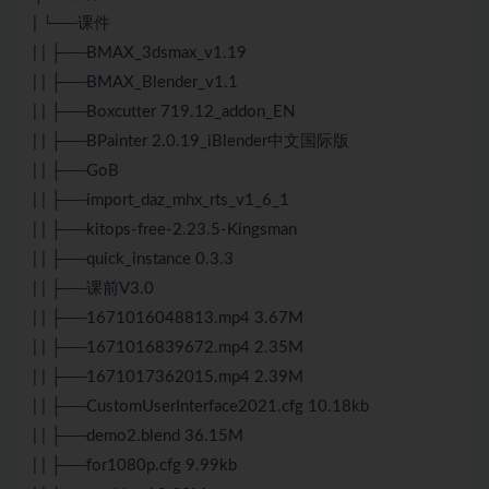
| └──课件
| | ├──BMAX_3dsmax_v1.19
| | ├──BMAX_Blender_v1.1
| | ├──Boxcutter 719.12_addon_EN
| | ├──BPainter 2.0.19_iBlender中文国际版
| | ├──GoB
| | ├──import_daz_mhx_rts_v1_6_1
| | ├──kitops-free-2.23.5-Kingsman
| | ├──quick_instance 0.3.3
| | ├──课前V3.0
| | ├──1671016048813.mp4 3.67M
| | ├──1671016839672.mp4 2.35M
| | ├──1671017362015.mp4 2.39M
| | ├──CustomUserInterface2021.cfg 10.18kb
| | ├──demo2.blend 36.15M
| | ├──for1080p.cfg 9.99kb