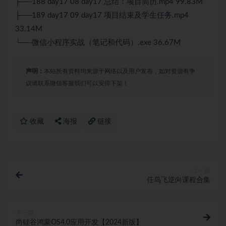
├──188 day17 08 day17 总结：项目简历.mp4 99.83M
├──189 day17 09 day17 项目结束及学生任务.mp4
33.14M
└──
微信小程序
实战（笔记和代码）.exe 36.67M
声明：
本站所有资料均来源于网络以及用户发布，如对资源有争
议请联系微信客服我们可以安排下架！
收藏
海报
链接
上一篇
任鸟飞逆向课程合集
下一篇
尚硅谷鸿蒙OS4.0应用开发【2024新版】