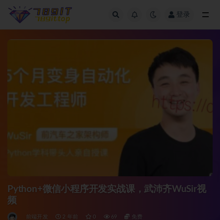
登录
全部
Python+微信小程序开发实战课，武沛齐WuSir视
频
前端开发
2 年前
0
69
免费