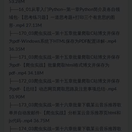
53.28M
├──16_01从零入门Python—第一章Python简介及各自领
域包-【思考练习题】一道思考题+打印三个有意思的图
形-.mp4 27.13M
├──170_03爬虫实战—第十五章批量爬取C站博文并保存
为pdf-Windows系统下
HTML
保存为PDF配置详解-.mp4
36.35M
├──171_03爬虫实战—第十五章批量爬取C站博文并保存
为pdf-【爬虫实战】批量爬取html格式博文并保存为
pdf-.mp4 34.18M
├──172_03爬虫实战—第十五章批量爬取C站博文并保存
为pdf-【总结】动态网页爬取思路及注意事项总结-.mp4
10.90M
├──173_03爬虫实战—第十六章批量下载某云音乐推荐歌
单并自动发邮件-【爬虫实战】分析某云音乐推荐页html和
js代码-.mp4 36.75M
├──174_03爬虫实战—第十六章批量下载某云音乐推荐歌