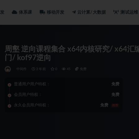
发
体系课
移动开发
云计算/大数据
测试运维
周壑 逆向课程集合 x64内核研究/ x64汇编
门/ kof97逆向
中间件
3 年前
0
45
免费
普通用户用户特权：
免费
会员用户特权：
免费
永久会员用户特权：
免费
推荐