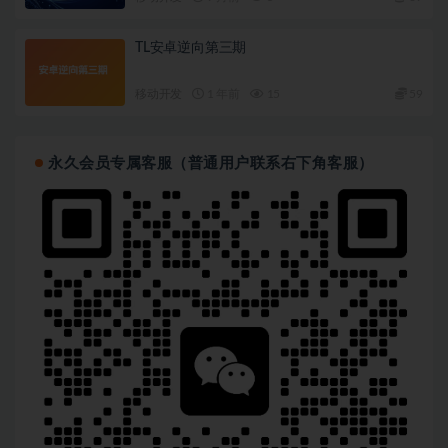
TL安卓逆向第三期
移动开发
1 年前
15
59
永久会员专属客服（普通用户联系右下角客服）