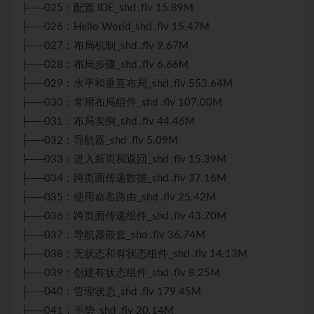
├──025：配置 IDE_shd .flv 15.89M
├──026：Hello World_shd .flv 15.47M
├──027：布局机制_shd .flv 9.67M
├──028：布局步骤_shd .flv 6.66M
├──029：水平和垂直布局_shd .flv 553.64M
├──030：常用布局组件_shd .flv 107.00M
├──031：布局实例_shd .flv 44.46M
├──032：导航器_shd .flv 5.09M
├──033：进入新页和返回_shd .flv 15.39M
├──034：跨页面传递数据_shd .flv 37.16M
├──035：使用命名路由_shd .flv 25.42M
├──036：跨页面传递组件_shd .flv 43.70M
├──037：导航器嵌套_shd .flv 36.74M
├──038：无状态和有状态组件_shd .flv 14.13M
├──039：创建有状态组件_shd .flv 8.25M
├──040：管理状态_shd .flv 179.45M
├──041：手势_shd .flv 20.14M