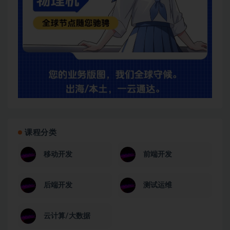
课程分类
移动开发
前端开发
后端开发
测试运维
云计算/大数据