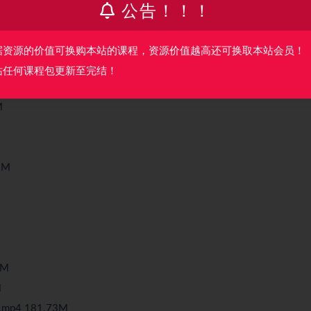
公告！！！
据资源的价值可换购本站的课程，资源价值越高还可换取本站会员！
36M
站任何课程包更新至完结！
4M
M
1M
9M
M
p4 181.73M