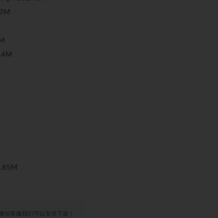
7M
M
14M
.85M
微信客服我们可以安排下架！