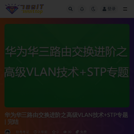
登录
全部
华为华三路由交换进阶之高级VLAN技术+STP专题
| 完结
软考考证
3 年前
0
30
免费