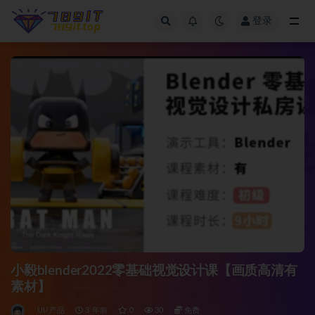
登录
全部
小毅blender2022零基础视觉设计课【画质高清有
素材】
UI/产品
3 年前
0
30
免费