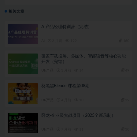
自己设计作品的AI绘画课
相关文章
AI产品经理特训营（完结）
AI
2 月前
199
160
覆盖车载投屏、多媒体、智能语音等核心功能
开发（完结）
UI/产品
3 月前
14
49
葵黑黑Blender课程第08期
UI/产品
4 月前
10
19
卧龙-企业级实战项目（2025全新录制）
UI/产品
7 月前
11
30