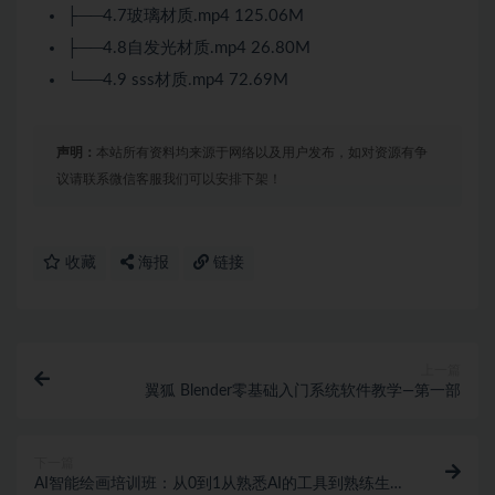
├──4.7玻璃材质.mp4 125.06M
├──4.8自发光材质.mp4 26.80M
└──4.9 sss材质.mp4 72.69M
声明：
本站所有资料均来源于网络以及用户发布，如对资源有争
议请联系微信客服我们可以安排下架！
收藏
海报
链接
上一篇
翼狐 Blender零基础入门系统软件教学—第一部
下一篇
AI智能绘画培训班：从0到1从熟悉AI的工具到熟练生成