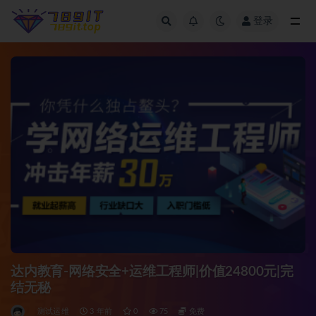
登录
全部
达内教育-网络安全+运维工程师|价值24800元|完
结无秘
测试运维
3 年前
0
75
免费