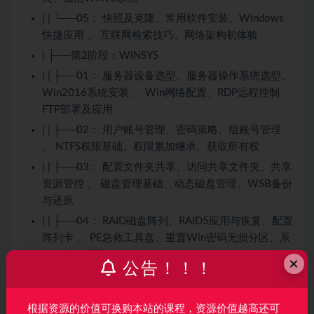
| | └──05： 快照及克隆、常用软件安装、Windows
快捷应用 、 互联网检索技巧、网络架构初体验
| ├──第2阶段：WINSYS
| | ├──01： 服务器设备选型、服务器操作系统选型、
Win2016系统安装 、 Win网络配置、RDP远程控制、
FTP部署及应用
| | ├──02： 用户账号管理、密码策略、组账号管理
、 NTFS权限基础、权限累加继承、获取所有权
| | ├──03： 配置文件夹共享、访问共享文件夹、共享
资源管控 、 磁盘管理基础、动态磁盘管理、WSB备份
与还原
| | ├──04： RAID磁盘阵列、RAID5应用与恢复、配置
阵列卡 、 PE急救工具盘、重置Win密码无损分区、系
统备份与还原
×
公告！！！
| | └──05： 常见故障类型、常见故障排查思路、操作
系统问题 、 硬件常见故障、系统常见故障、Windows
根据资源的价值可换购本站的课程，资源价值越高还可
10安全模式