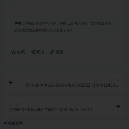
声明：
本站所有资料均来源于网络以及用户发布，如对资源有争
议请联系微信客服我们可以安排下架！
收藏
海报
链接
上一篇
黑马-软件测试在线就业班V5.0|2022年|价值12480元|
完结无秘
下一篇
拉勾教育-高薪Offer特训营 · 测试 P6 班（完结）
相关文章