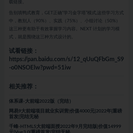
载链接。
告别填鸭式教育，GET正确“学习金字塔”模式,这些学习方式
中，教别人（90%）、实践（75%）、小组讨论（50%）
这三种更有助于有效掌握学习内容。NEXT 计划的学习模
式，就是围绕这三种方式设计的。
试看链接：
https://pan.baidu.com/s/12_qUuQFbGm_S9
-o0NSOElw?pwd=51iw
相关推荐：
体系课-大前端2022版（完结）
网易9大前端项目就业实训营|价值4000元|2022年|重磅
首发|完结无秘
千峰-HTML5大前端面授2022年9月完结版|价值14999
元|Vue3.0|重磅首发|完结无秘