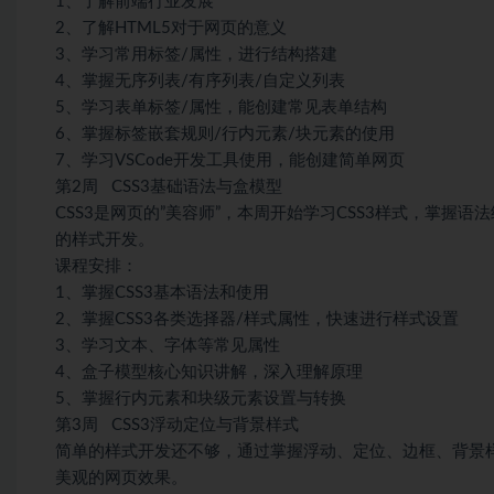
1、了解前端行业发展
2、了解HTML5对于网页的意义
3、学习常用标签/属性，进行结构搭建
4、掌握无序列表/有序列表/自定义列表
5、学习表单标签/属性，能创建常见表单结构
6、掌握标签嵌套规则/行内元素/块元素的使用
7、学习VSCode开发工具使用，能创建简单网页
第2周 CSS3基础语法与盒模型
CSS3是网页的”美容师”，本周开始学习CSS3样式，掌
的样式开发。
课程安排：
1、掌握CSS3基本语法和使用
2、掌握CSS3各类选择器/样式属性，快速进行样式设置
3、学习文本、字体等常见属性
4、盒子模型核心知识讲解，深入理解原理
5、掌握行内元素和块级元素设置与转换
第3周 CSS3浮动定位与背景样式
简单的样式开发还不够，通过掌握浮动、定位、边框、背景样
美观的网页效果。