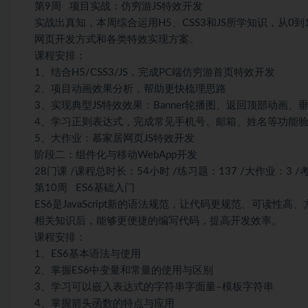
第9周 项目实战：仿穷游JS特效开发
实战出真知，本周综合运用H5、CSS3和JS所学知识，从0
网页开发方式和各类特效实现方案。
课程安排：
1、结合H5/CSS3/JS，完成PC端仿穷游首页特效开发
2、项目动画效果分析，帮助更快梳理思路
3、实现典型JS特效效果：Banner轮播图、返回顶部动画、
4、学习正则表达式，完成常见手机号、邮箱、姓名等功能
5、大作业：慕家居网页JS特效开发
阶段二：组件化与移动WebApp开发
28门课 /课程总时长：54小时 /练习题：137 /大作业：3 /
第10周 ES6基础入门
ES6是JavaScript新的语法规范，让代码更规范、可读
相关知识后，能够更便捷的编写代码，提高开发效率。
课程安排：
1、ES6基本语法与使用
2、掌握ES6中变量和常量的使用与区别
3、学习可以嵌入表达式的字符串字面量–模板字符串
4、掌握箭头函数的特点与应用