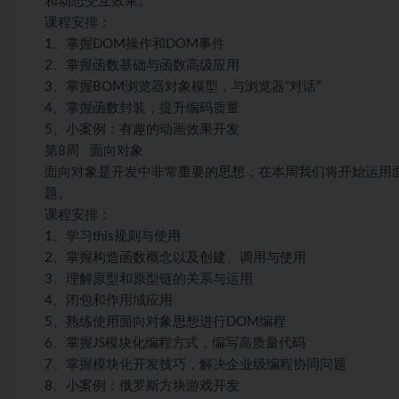
和动态交互效果。
课程安排：
1、掌握DOM操作和DOM事件
2、掌握函数基础与函数高级应用
3、掌握BOM浏览器对象模型，与浏览器“对话”
4、掌握函数封装，提升编码质量
5、小案例：有趣的动画效果开发
第8周 面向对象
面向对象是开发中非常重要的思想，在本周我们将开始运用
题。
课程安排：
1、学习this规则与使用
2、掌握构造函数概念以及创建、调用与使用
3、理解原型和原型链的关系与运用
4、闭包和作用域应用
5、熟练使用面向对象思想进行DOM编程
6、掌握JS模块化编程方式，编写高质量代码
7、掌握模块化开发技巧，解决企业级编程协同问题
8、小案例：俄罗斯方块游戏开发