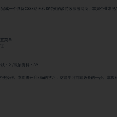
到1完成一个具备CSS3动画和JS特效的多特效旅游网页。掌握企业常见
垂直菜单
验证
考试：2 /教辅资料：89
性高、方便操作。本周将开启ES6的学习，这是学习前端必备的一步。掌握E