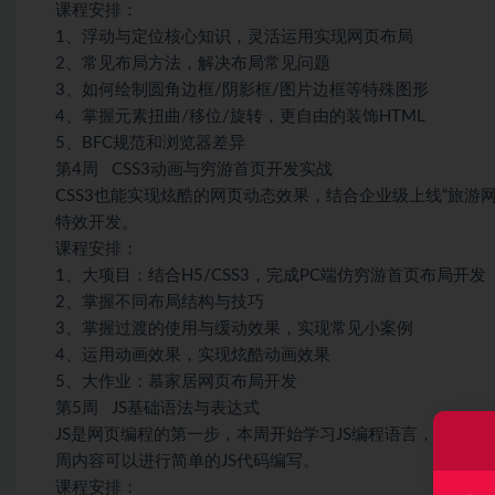
课程安排：
1、浮动与定位核心知识，灵活运用实现网页布局
2、常见布局方法，解决布局常见问题
3、如何绘制圆角边框/阴影框/图片边框等特殊图形
4、掌握元素扭曲/移位/旋转，更自由的装饰HTML
5、BFC规范和浏览器差异
第4周 CSS3动画与穷游首页开发实战
CSS3也能实现炫酷的网页动态效果，结合企业级上线“旅游
特效开发。
课程安排：
1、大项目：结合H5/CSS3，完成PC端仿穷游首页布局开发
2、掌握不同布局结构与技巧
3、掌握过渡的使用与缓动效果，实现常见小案例
4、运用动画效果，实现炫酷动画效果
5、大作业：慕家居网页布局开发
第5周 JS基础语法与表达式
JS是网页编程的第一步，本周开始学习JS编程语言，掌握
周内容可以进行简单的JS代码编写。
课程安排：