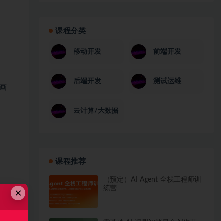
课程分类
移动开发
前端开发
后端开发
测试运维
动画
云计算/大数据
课程推荐
（预定）AI Agent 全栈工程师训
练营
×
完本