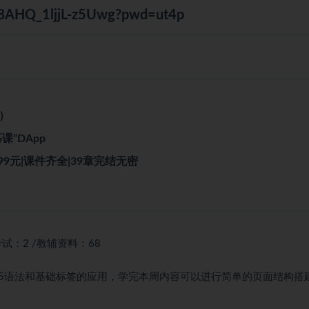
TxBAHQ_1ljjL-z5Uwg?pwd=ut4p
）
课”DApp
9元|课件齐全|39章完结无密
考试：2 /教辅资料：68
H5语法和基础标签的应用，学完本周内容可以进行简单的页面结构搭