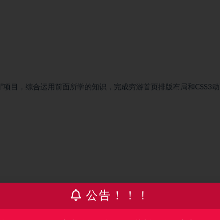
网”项目，综合运用前面所学的知识，完成穷游首页排版布局和CSS3
基础语法结构、变量声明和命名规则、数据类型、表达式和操作符，学
公告！！！