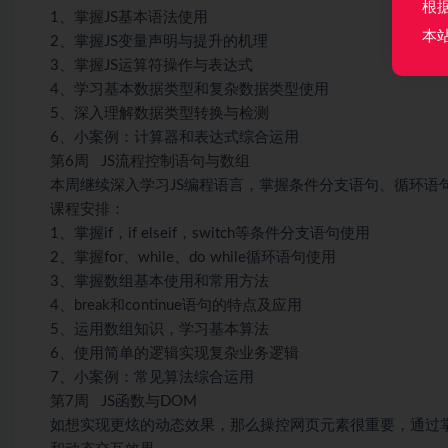
根
1、掌握JS基本语法使用
本
2、掌握JS变量声明与提升的机理
3、掌握JS运算符操作与表达式
4、学习基本数据类型和复杂数据类型使用
5、深入理解数据类型转换与检测
6、小案例：计算器和表达式综合运用
第6周 JS流程控制语句与数组
本周继续深入学习JS编程语言，掌握条件分支语句、循环语
课程安排：
1、掌握if，if elseif，switch等条件分支语句使用
2、掌握for、while、do while循环语句使用
3、掌握数组基本使用和常用方法
4、break和continue语句的特点及应用
5、运用数组知识，学习基本算法
6、使用简单的逻辑实现复杂业务逻辑
7、小案例：常见算法综合运用
第7周 JS函数与DOM
如想实现更炫的动态效果，那么操控网页元素很重要，通过掌