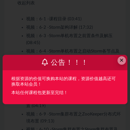
收起列表
视频：
6-1 -课程目录 (03:41)
视频：
6-2 -Storm架构详解 (17:32)
视频：
6-3 -Storm单机布置之前置条件及解压
(08:45)
视频：
6-4 -Storm单机布置之启动Storm各节点及
Storm UI界面详解 (16:52)
×
公告！！！
视频：
6-5 -改写Storm作业并提交到Storm单节点
集群运转 (18:18)
根据资源的价值可换购本站的课程，资源价值越高还可
视频：
6-6 -Storm常用命令介绍 (06:29)
换取本站会员！
视频：
6-7 -Storm集群布置规划 (06:05)
试看
本站任何课程包更新至完结！
视频：
6-8 -Storm集群布置之软件包分发和jdk布
置 (04:19)
视频：
6-9 -Storm集群布置之ZooKeeper分布式环
境布置 (09:13)
视频：
6-10 -Storm集群布置之Storm集群布置及