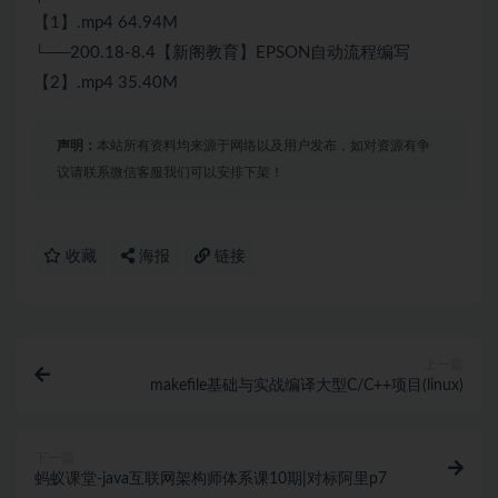
【1】.mp4 64.94M
└──200.18-8.4【新阁教育】EPSON自动流程编写
【2】.mp4 35.40M
声明：
本站所有资料均来源于网络以及用户发布，如对资源有争
议请联系微信客服我们可以安排下架！
收藏
海报
链接
上一篇
makefile基础与实战编译大型C/C++项目(linux)
下一篇
蚂蚁课堂-java互联网架构师体系课10期|对标阿里p7