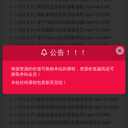
├──131.6.11 系统日志及相机参数读取.mp4 46.81M
├──132.6.12 相机参数设置及连续采图.mp4 55.32M
├──133.6.13 基于Halcon实现模板创建.mp4 61.42M
├──134.6.14 外部函数导出及窗体交互.mp4 47.76M
├──135.6.15 基于Halcon实现模板查找.mp4 65.68M
├──136.6.16 几何定位巩固之连续查找.mp4 21.92M
×
公告！！！
├──137.6.17 外部函数导出及圆ROI绘制.mp4 33.85M
├──138.6.18 圆拟合过程思路及实现.mp4 145.51M
├──139.6.19 圆拟合参数及方法优化.mp4 71.92M
根据资源的价值可换购本站的课程，资源价值越高还可
换取本站会员！
├──140.6.20 像素标定及圆测量流程.mp4 76.28M
本站任何课程包更新至完结！
├──141.6.21 基于仿射变换实现跟随测量.mp4 78.50M
├──142.6.22 基于Halcon实现模板存储.mp4 81.05M
├──143.6.23 模板存储优化及模板相关管理.mp4 65.88M
├──144.6.24 模板加载实现及实际测量应用.mp4 88.20M
├──145.6.25 连续测量及实时测量应用.mp4 49.24M
├──146.6.26 运动控制与手眼标定案例功能演示.mp4